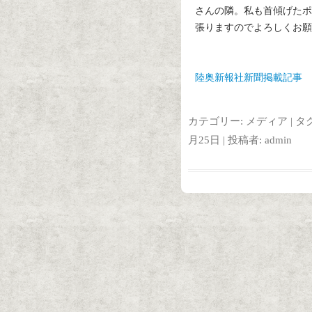
さんの隣。私も首傾げたポ
張りますのでよろしくお願
陸奥新報社新聞掲載記事
カテゴリー:
メディア
| タ
月25日
|
投稿者:
admin